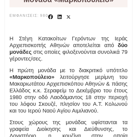
ΕΜΦΑΝΊΣΕΙΣ: 980
Η Στέγη Κατακοίτων Γερόντων της Ιεράς
Αρχιεπισκοπής Αθηνών αποτελείται από
δύο
μονάδες
στις οποίες φιλοξενούνται συνολικά 79
γέροντες/σες.
Η πρώτη μονάδα με το διακριτικό υπότιτλο
«Μαρκοπούλειο»
λειτούργησε μερίμνη του
Μακαριωτάτου Αρχιεπισκόπου Αθηνών & πάσης
Ελλάδος κ.κ. Σεραφείμ το Δεκέμβριο του έτους
1980 στην οδό Λαοδάμαντος 18 στην περιοχή
του λόφου Σκουζέ, πλησίον του Α.Τ. Κολωνού
και του Ιερού Ναού Αγίου Αιμιλιανού.
Στους χώρους της μονάδας υφίστανται τα
γραφεία Διοίκησης και Διεύθυνσης, το
Λογιστήριο, η κουζίνα στην οποία